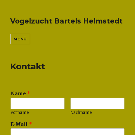
Vogelzucht Bartels Helmstedt
MENÜ
Kontakt
Name
*
Vorname
Nachname
E-Mail
*